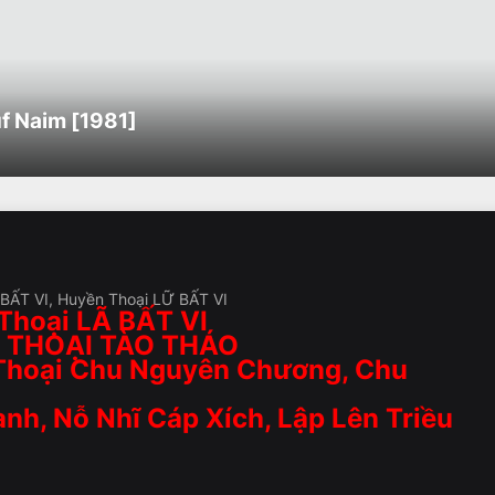
f Naim [1981]
Ã BẤT VI, Huyền Thoại LỮ BẤT VI
Thoại LÃ BẤT VI
N THOẠI TÀO THÁO
Thoại Chu Nguyên Chương, Chu
nh, Nỗ Nhĩ Cáp Xích, Lập Lên Triều