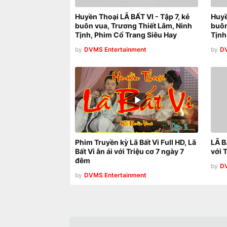
Huyền Thoại LÃ BẤT VI - Tập 7, kẻ
Huyề
buôn vua, Trương Thiết Lâm, Ninh
buôn
Tịnh, Phim Cổ Trang Siêu Hay
Tịnh
by
DVMS Entertainment
by
DV
Phim Truyền kỳ Lã Bất Vi Full HD, Lã
LÃ B
Bất Vi ân ái với Triệu cơ 7 ngày 7
với 
đêm
by
DV
by
DVMS Entertainment