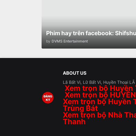
Phim hay trên facebook: Shifshu
by
DVMS Entertainment
ABOUT US
Lã Bất Vi, Lữ Bất Vi, Huyền Thoại L
Xem trọn bộ Huyền 
Xem trọn bộ HUYỀ
Xem trọn bộ Huyền 
Trùng Bát
Xem trọn bộ Nhà Tha
Thanh