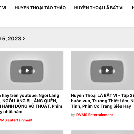
 VI
HUYỀN THOẠI TÀO THÁO
HUYỀN THOẠI LÃ BẤT VI
 5, 2023
 hay trên youtube: Ngôi Làng
Huyền Thoại LÃ BẤT VI - Tập 29
n, NGÔI LÀNG BỊ LÃNG QUÊN,
buôn vua, Trương Thiết Lâm, N
M HÀNH ĐỘNG VÕ THUẬT, Phim
Tịnh, Phim Cổ Trang Siêu Hay
ay nhất năm
by
DVMS Entertainment
MS Entertainment