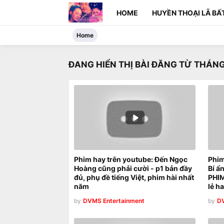
HOME
HUYỀN THOẠI LÃ BẤT
Home
ĐANG HIỂN THỊ BÀI ĐĂNG TỪ THÁNG
Phim hay trên youtube: Đến Ngọc
Phim
Hoàng cũng phải cười - p1 bản đầy
Bí ẩ
đủ, phụ đề tiếng Việt, phim hài nhất
PHI
năm
lẻ h
by
DVMS Entertainment
by
DV