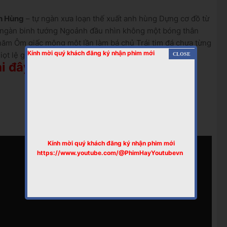
nh Hùng
– tự ngàn xưa loạn thế xuất anh hùng Dựng cơ đồ từ
n ngàn binh tướng Ngoảnh đầu nhìn không một bóng thân
năm Ôm giấc mộng một lần làm bá chủ Trái tim đá chưa từng
Kính mời quý khách đăng ký nhận phim mới
ọt lệ giai nhân,…
i đây >>
Kính mời quý khách đăng ký nhận phim mới
https://www.youtube.com/@PhimHayYoutubevn