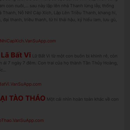
àm con nuôi,... sau này lập lên nhà Thanh lừng lẫy, thống
 Thanh, Nỗ Nhĩ Cáp Xích, Lập Lên Triều Thanh, khang hi,
đại thanh, triều thanh, từ hi thái hậu, kỷ hiểu lam, lưu gù,
NoNhiCapXich.VanSuApp.com
Lã Bất Vi
Lữ Bất Vi từ một con buôn bị khinh rẻ, còn
ân ái 7 ngày 7 đêm. Con trai của họ thành Tần Thủy Hoàng,
c...
aBatVi.VanSuApp.com
OẠI TÀO THÁO
Một cái nhìn hoàn toàn khác về con
TaoThao.VanSuApp.com