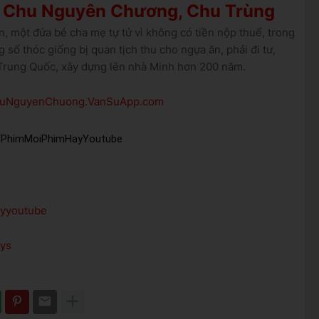
i Chu Nguyên Chương, Chu Trùng
 một đứa bé cha mẹ tự tử vì không có tiền nộp thuế, trong
g số thóc giống bị quan tịch thu cho ngựa ăn, phải đi tư,
t Trung Quốc, xây dựng lên nhà Minh hơn 200 năm.
ChuNguyenChuong.VanSuApp.com
m/PhimMoiPhimHayYoutube
ayyoutube
ays