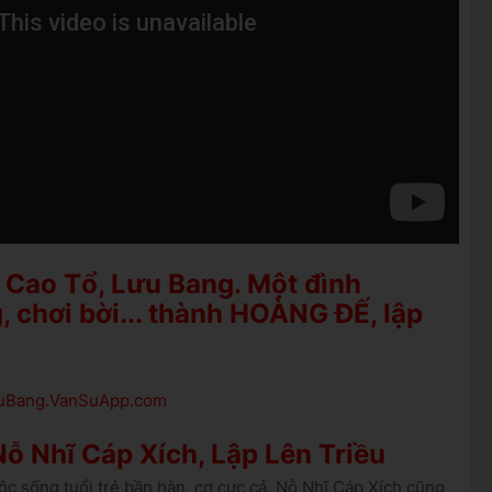
 Cao Tổ, Lưu Bang. Một đình
, chơi bời... thành HOÀNG ĐẾ, lập
LuuBang.VanSuApp.com
ỗ Nhĩ Cáp Xích, Lập Lên Triều
 sống tuổi trẻ bần hàn, cơ cực cả. Nỗ Nhĩ Cáp Xích cũng