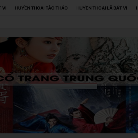
 VI
HUYỀN THOẠI TÀO THÁO
HUYỀN THOẠI LÃ BẤT VI