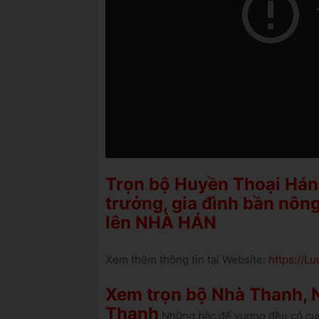
Trọn bộ Huyền Thoại Hán
trưởng, gia đình bần nông
lên NHÀ HÁN
Xem thêm thông tin tại Website:
https://
Xem trọn bộ Nhà Thanh, N
Thanh
Những bậc đế vương đều có cuộc