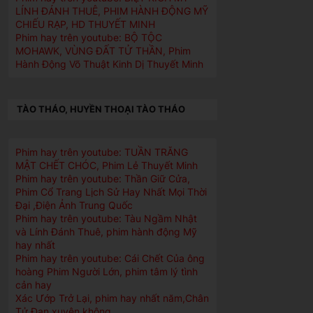
LÍNH ĐÁNH THUÊ, PHIM HÀNH ĐỘNG MỸ
CHIẾU RẠP, HD THUYẾT MINH
Phim hay trên youtube: BỘ TỘC
MOHAWK, VÙNG ĐẤT TỬ THẦN, Phim
Hành Động Võ Thuật Kinh Dị Thuyết Minh
TÀO THÁO, HUYỀN THOẠI TÀO THÁO
Phim hay trên youtube: TUẦN TRĂNG
MẬT CHẾT CHÓC, Phim Lẻ Thuyết Minh
Phim hay trên youtube: Thần Giữ Cửa,
Phim Cổ Trang Lịch Sử Hay Nhất Mọi Thời
Đại ,Điện Ảnh Trung Quốc
Phim hay trên youtube: Tàu Ngầm Nhật
và Lính Đánh Thuê, phim hành động Mỹ
hay nhất
Phim hay trên youtube: Cái Chết Của ông
hoàng Phim Người Lớn, phim tâm lý tình
cản hay
Xác Ướp Trở Lại, phim hay nhất năm,Chân
Tử Đan xuyên không