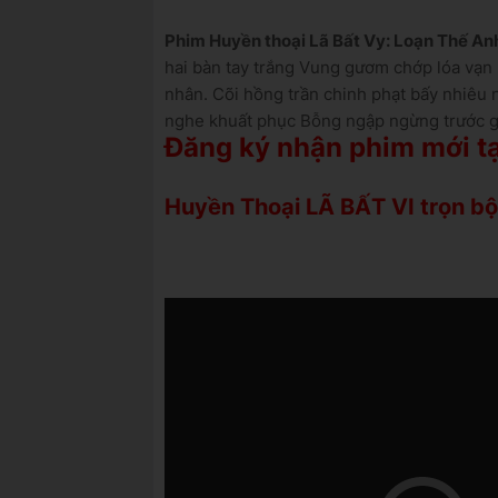
Phim
Huyền thoại
Lã Bất Vy: Loạn Thế A
hai bàn tay trắng Vung gươm chớp lóa vạ
nhân. Cõi hồng trần chinh phạt bấy nhiêu 
nghe khuất phục Bỗng ngập ngừng trước gi
Đăng ký nhận phim mới tạ
Huyền Thoại LÃ BẤT VI trọn bộ