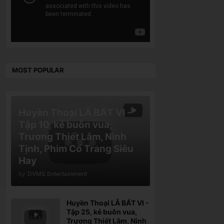
MOST POPULAR
Huyền Thoại LÃ BẤT VI -
Tập 10, kẻ buôn vua,
Trương Thiết Lâm, Ninh
Tịnh, Phim Cổ Trang Siêu
Hay
by
DVMS Entertainment
Huyền Thoại LÃ BẤT VI -
Tập 25, kẻ buôn vua,
Trương Thiết Lâm, Ninh