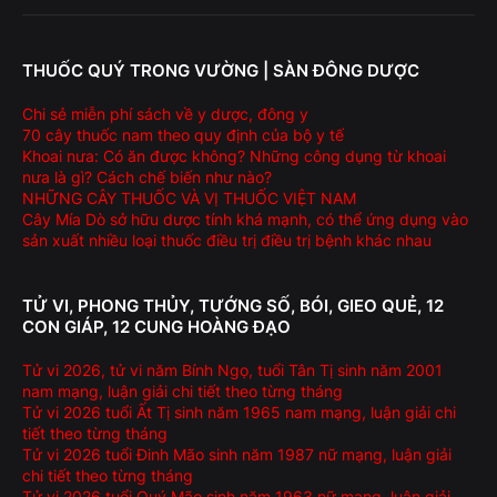
THUỐC QUÝ TRONG VƯỜNG | SÀN ĐÔNG DƯỢC
Chi sẻ miễn phí sách về y dược, đông y
70 cây thuốc nam theo quy định của bộ y tế
Khoai nưa: Có ăn được không? Những công dụng từ khoai
nưa là gì? Cách chế biến như nào?
NHỮNG CÂY THUỐC VÀ VỊ THUỐC VIỆT NAM
Cây Mía Dò sở hữu dược tính khá mạnh, có thể ứng dụng vào
sản xuất nhiều loại thuốc điều trị điều trị bệnh khác nhau
TỬ VI, PHONG THỦY, TƯỚNG SỐ, BÓI, GIEO QUẺ, 12
CON GIÁP, 12 CUNG HOÀNG ĐẠO
Tử vi 2026, tử vi năm Bính Ngọ, tuổi Tân Tị sinh năm 2001
nam mạng, luận giải chi tiết theo từng tháng
Tử vi 2026 tuổi Ất Tị sinh năm 1965 nam mạng, luận giải chi
tiết theo từng tháng
Tử vi 2026 tuổi Đinh Mão sinh năm 1987 nữ mạng, luận giải
chi tiết theo từng tháng
Tử vi 2026 tuổi Quý Mão sinh năm 1963 nữ mạng, luận giải