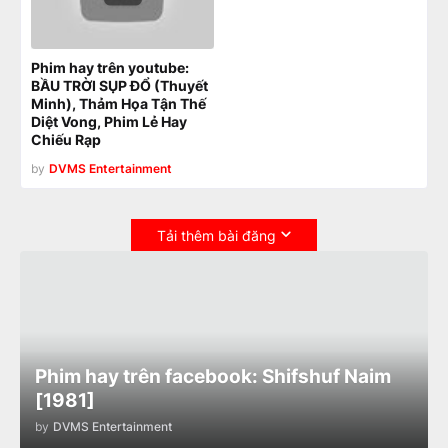
Phim hay trên youtube:
BẦU TRỜI SỤP ĐỔ (Thuyết
Minh), Thảm Họa Tận Thế
Diệt Vong, Phim Lẻ Hay
Chiếu Rạp
by
DVMS Entertainment
Tải thêm bài đăng
Phim hay trên facebook: Shifshuf Naim
[1981]
by
DVMS Entertainment