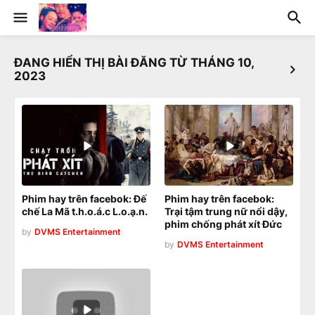
ĐANG HIỂN THỊ BÀI ĐĂNG TỪ THÁNG 10,
2023
Phim hay trên facebok: Đế
Phim hay trên facebok:
chế La Mã t.h.o.á.c L.o.ạ.n.
Trại tậm trung nữ nổi dậy,
phim chống phát xít Đức
by
DVMS Entertainment
by
DVMS Entertainment