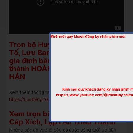
Kính mời quý khách đăng ký nhận phim mới
Trọn bộ Huyền Thoại Hán Cao
Tổ, Lưu Bang. Một đình trưởng,
gia đình bần nông, chơi bời...
thành HOÀNG ĐẾ, lập lên NHÀ
HÁN
Kính mời quý khách đăng ký nhận phim 
Xem thêm thông tin tại Website:
https://www.youtube.com/@PhimHayYout
https://LuuBang.VanSuApp.com
Xem trọn bộ Nhà Thanh, Nỗ Nhĩ
Cáp Xích, Lập Lên Triều Thanh
Những bậc đế vương đều có cuộc sống tuổi trẻ bần