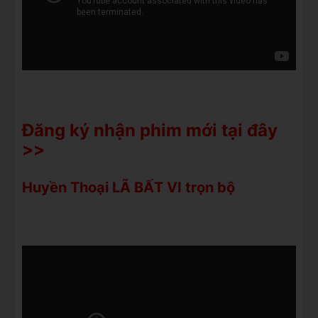
Đăng ký nhận phim mới tại đây
>>
Huyền Thoại LÃ BẤT VI trọn bộ