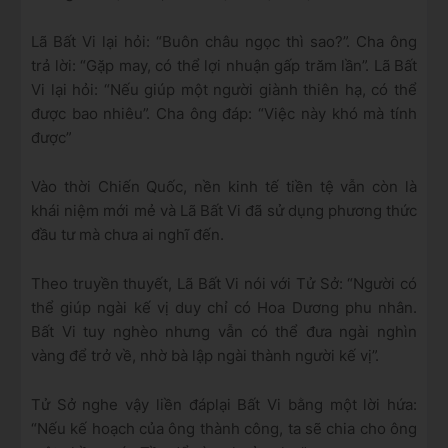
Lã Bất Vi lại hỏi: “Buôn châu ngọc thì sao?”. Cha ông
trả lời: “Gặp may, có thể lợi nhuận gấp trăm lần”. Lã Bất
Vi lại hỏi: “Nếu giúp một người giành thiên hạ, có thể
được bao nhiêu”. Cha ông đáp: “Việc này khó mà tính
được”
Vào thời Chiến Quốc, nền kinh tế tiền tệ vẫn còn là
khái niệm mới mẻ và Lã Bất Vi đã sử dụng phương thức
đầu tư mà chưa ai nghĩ đến.
Theo truyền thuyết, Lã Bất Vi nói với Tử Sở: “Người có
thể giúp ngài kế vị duy chỉ có Hoa Dương phu nhân.
Bất Vi tuy nghèo nhưng vẫn có thể đưa ngài nghìn
vàng để trở về, nhờ bà lập ngài thành người kế vị”.
Tử Sở nghe vậy liền đáp
lại Bất Vi bằng một lời hứa:
“Nếu kế hoạch của ông thành công, ta sẽ chia cho ông