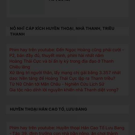
NỖ NHĨ CÁP XÍCH HUYỀN THOẠI, NHÀ THANH, TRIỀU
THANH
Phim hay trên youtube: Đến Ngọc Hoàng cũng phải cười -
P2, bản đầy đủ, thuyết minh, phim hài nhất năm
Hoàng Thái Cực và bí ẩn ly kỳ trong địa đạo ở Thanh
Chiêu lăng
Xử lăng trì người thân, lấy mạng chị gái bằng 3.357 nhát
dao: Nền tảng để Hoàng Thái Cực lập ra Thanh triều?
Từ Nữ Chân tới Mãn Châu - Nghiên Cứu Lịch Sử
Gia tộc nào dính lời nguyền khiến nhà Thanh diệt vong?
HUYỀN THOẠI HÁN CAO TỔ, LƯU BANG
Phim hay trên youtube: Huyền thoại Hán Cao Tổ Lưu Bang
- Tập 39, đình trưởng con nhà bần nông, ăn chơi thành