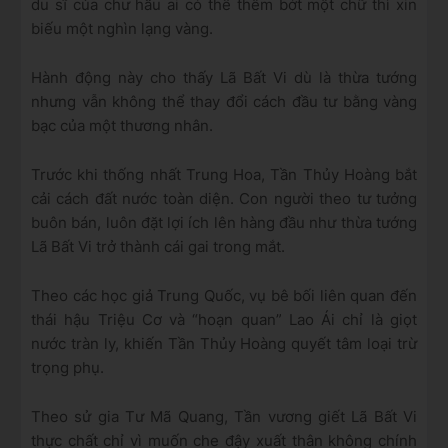
du sĩ của chư hầu ai có thể thêm bớt một chữ thì xin
biếu một nghìn lạng vàng.
Hành động này cho thấy Lã Bất Vi dù là thừa tướng
nhưng vẫn không thể thay đổi cách đầu tư bằng vàng
bạc của một thương nhân.
Trước khi thống nhất Trung Hoa, Tần Thủy Hoàng bắt
cải cách đất nước toàn diện. Con người theo tư tưởng
buôn bán, luôn đặt lợi ích lên hàng đầu như thừa tướng
Lã Bất Vi trở thành cái gai trong mắt.
Theo các học giả Trung Quốc, vụ bê bối liên quan đến
thái hậu Triệu Cơ và “hoạn quan” Lao Ái chỉ là giọt
nước tràn ly, khiến Tần Thủy Hoàng quyết tâm loại trừ
trọng phụ.
Theo sử gia Tư Mã Quang, Tần vương giết Lã Bất Vi
thực chất chỉ vì muốn che đậy xuất thân không chính