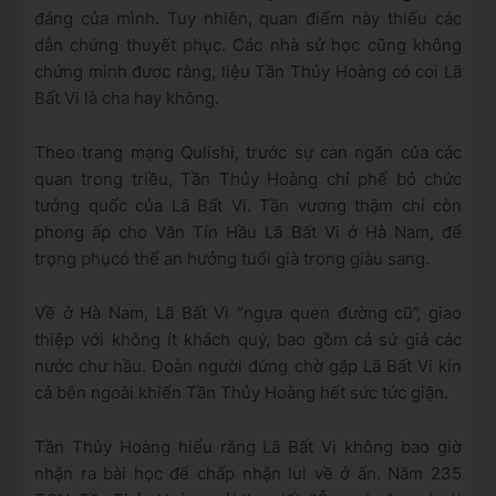
đáng của mình. Tuy nhiên, quan điểm này thiếu các
dẫn chứng thuyết phục. Các nhà sử học cũng không
chứng minh được rằng, liệu Tần Thủy Hoàng có coi Lã
Bất Vi là cha hay không.
Theo trang mạng Qulishi, trước sự can ngăn của các
quan trong triều, Tần Thủy Hoàng chỉ phế bỏ chức
tướng quốc của Lã Bất Vi. Tần vương thậm chí còn
phong ấp cho Văn Tín Hầu Lã Bất Vi ở Hà Nam, để
trọng phụcó thể an hưởng tuổi già trong giàu sang.
Về ở Hà Nam, Lã Bất Vi “ngựa quen đường cũ”, giao
thiệp với không ít khách quý, bao gồm cả sứ giả các
nước chư hầu. Đoàn người đứng chờ gặp Lã Bất Vi kín
cả bên ngoài khiến Tần Thủy Hoàng hết sức tức giận.
Tần Thủy Hoàng hiểu rằng Lã Bất Vi không bao giờ
nhận ra bài học để chấp nhận lui về ở ẩn. Năm 235