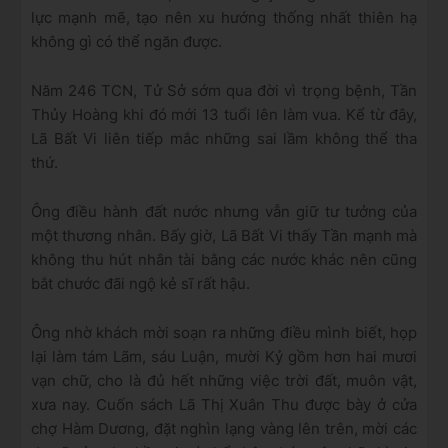
lực mạnh mẽ, tạo nên xu hướng thống nhất thiên hạ
không gì có thể ngăn được.
Năm 246 TCN, Tử Sở sớm qua đời vì trọng bệnh, Tần
Thủy Hoàng khi đó mới 13 tuổi lên làm vua. Kể từ đây,
Lã Bất Vi liên tiếp mắc những sai lầm không thể tha
thứ.
Ông điều hành đất nước nhưng vẫn giữ tư tưởng của
một thương nhân. Bấy giờ, Lã Bất Vi thấy Tần mạnh mà
không thu hút nhân tài bằng các nước khác nên cũng
bắt chước đãi ngộ kẻ sĩ rất hậu.
Ông nhờ khách mời soạn ra những điều mình biết, họp
lại làm tám Lãm, sáu Luận, mười Kỷ gồm hơn hai mươi
vạn chữ, cho là đủ hết những việc trời đất, muôn vật,
xưa nay. Cuốn sách Lã Thị Xuân Thu được bày ở cửa
chợ Hàm Dương, đặt nghìn lạng vàng lên trên, mời các