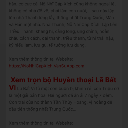
hàn, cơ cực cả. Nỗ Nhĩ Cáp Xích cũng không ngoại lệ,
không có nhà để về, phải làm con nuôi,... sau này lập
lên nhà Thanh lừng lẫy, thống nhất Trung Quốc, Mãn
và Hán một nhà. Nhà Thanh, Nỗ Nhĩ Cáp Xích, Lập Lên
Triều Thanh, khang hi, càng long, ung chính, hoàn
châu cách cách, đại thanh, triều thanh, từ hi thái hậu,
kỷ hiểu lam, lưu gù, tể tướng lưu dung.
Xem thêm thông tin tại Website:
https://NoNhiCapXich.VanSuApp.com
Xem trọn bộ Huyền thoại Lã Bất
Vi
Lữ Bất Vi từ một con buôn bị khinh rẻ, còn Triệu cơ
là một gái bán hoa. Hai người đã ân ái 7 ngày 7 đêm.
Con trai của họ thành Tần Thủy Hoàng, vị hoàng đế
đầu tiên thống nhất Trung Quốc...
Xem thêm thông tin tại Website: