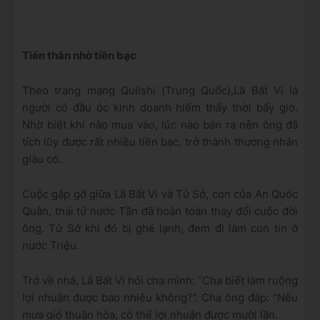
Tiến thân nhờ tiền bạc
Theo trang mạng Qulishi (Trung Quốc),Lã Bất Vi là
người có đầu óc kinh doanh hiếm thấy thời bấy giờ.
Nhờ biết khi nào mua vào, lúc nào bán ra nên ông đã
tích lũy được rất nhiều tiền bạc, trở thành thương nhân
giàu có.
Cuộc gặp gỡ giữa Lã Bất Vi và Tử Sở, con của An Quốc
Quân, thái tử nước Tần đã hoàn toàn thay đổi cuộc đời
ông. Tử Sở khi đó bị ghẻ lạnh, đem đi làm con tin ở
nước Triệu.
Trở về nhà, Lã Bất Vi hỏi cha mình: “Cha biết làm ruộng
lợi nhuận được bao nhiêu không?”. Cha ông đáp: “Nếu
mưa gió thuận hòa, có thể lợi nhuận được mười lần.