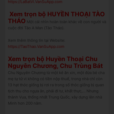
https://LaBatVi.VanSuApp.com
Xem trọn bộ HUYỀN THOẠI TÀO
THÁO
Một cái nhìn hoàn toàn khác về con người và
cuộc đời Tào A Man (Tào Tháo).
Xem thêm thông tin tại Website:
https://TaoThao.VanSuApp.com
Xem trọn bộ Huyền Thoại Chu
Nguyên Chương, Chu Trùng Bát
Chu Nguyên Chương từ một kẻ ăn xin, một đứa bé cha
mẹ tự tử vì không có tiền nộp thuế, trong nhà chỉ còn
13 hạt thóc giống bị rơi ra trong số thóc giống bị quan
tịch thu cho ngựa ăn, phải đi tư, khất thực,... Nhưng
thành Vua, thống nhất Trung Quốc, xây dựng lên nhà
Minh hơn 200 năm.