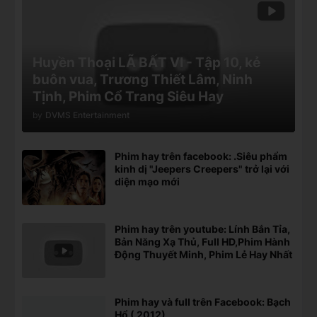
Huyền Thoại LÃ BẤT VI - Tập 10, kẻ
buôn vua, Trương Thiết Lâm, Ninh
Tịnh, Phim Cổ Trang Siêu Hay
by
DVMS Entertainment
Phim hay trên facebook: .Siêu phẩm
kinh dị "Jeepers Creepers" trở lại với
diện mạo mới
Phim hay trên youtube: Lính Bắn Tỉa,
Bản Năng Xạ Thủ, Full HD,Phim Hành
Động Thuyết Minh, Phim Lẻ Hay Nhất
Phim hay và full trên Facebook: Bạch
Hổ ( 2012)