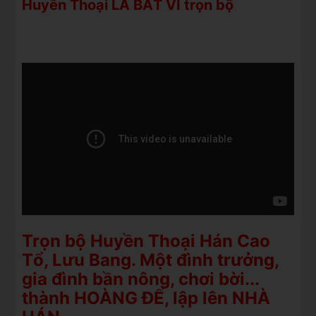
Huyền Thoại LÃ BẤT VI trọn bộ
Trọn bộ Huyền Thoại Hán Cao
Tổ, Lưu Bang. Một đình trưởng,
gia đình bần nông, chơi bời...
thành HOÀNG ĐẾ, lập lên NHÀ