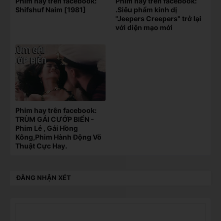
Phim hay trên facebook:
Phim hay trên facebook:
Shifshuf Naim [1981]
.Siêu phẩm kinh dị
"Jeepers Creepers" trở lại
với diện mạo mới
Phim hay trên facebook:
TRÙM GÁI CƯỚP BIỂN -
Phim Lẻ , Gái Hồng
Kông,Phim Hành Động Võ
Thuật Cực Hay.
ĐĂNG NHẬN XÉT