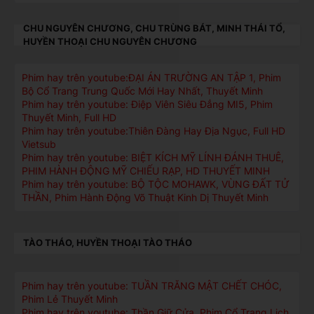
CHU NGUYÊN CHƯƠNG, CHU TRÙNG BÁT, MINH THÁI TỔ,
HUYỀN THOẠI CHU NGUYÊN CHƯƠNG
Phim hay trên youtube:ĐẠI ÁN TRƯỜNG AN TẬP 1, Phim
Bộ Cổ Trang Trung Quốc Mới Hay Nhất, Thuyết Minh
Phim hay trên youtube: Điệp Viên Siêu Đẳng MI5, Phim
Thuyết Minh, Full HD
Phim hay trên youtube:Thiên Đàng Hay Địa Ngục, Full HD
Vietsub
Phim hay trên youtube: BIỆT KÍCH MỸ LÍNH ĐÁNH THUÊ,
PHIM HÀNH ĐỘNG MỸ CHIẾU RẠP, HD THUYẾT MINH
Phim hay trên youtube: BỘ TỘC MOHAWK, VÙNG ĐẤT TỬ
THẦN, Phim Hành Động Võ Thuật Kinh Dị Thuyết Minh
TÀO THÁO, HUYỀN THOẠI TÀO THÁO
Phim hay trên youtube: TUẦN TRĂNG MẬT CHẾT CHÓC,
Phim Lẻ Thuyết Minh
Phim hay trên youtube: Thần Giữ Cửa, Phim Cổ Trang Lịch