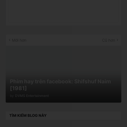
Mới hơn
Cũ hơn
Phim hay trên facebook: Shifshuf Naim
[1981]
by
DVMS Entertainment
TÌM KIẾM BLOG NÀY