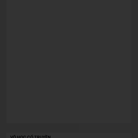
VÕ HỌC CỔ TRUYỀN