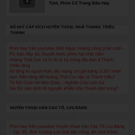
Tịnh, Phim Cổ Trang Siêu Hay
NỖ NHĨ CÁP XÍCH HUYỀN THOẠI, NHÀ THANH, TRIỀU
THANH
Phim hay trên youtube: Đến Ngọc Hoàng cũng phải cười -
P2, bản đầy đủ, thuyết minh, phim hài nhất năm
Hoàng Thái Cực và bí ẩn ly kỳ trong địa đạo ở Thanh
Chiêu lăng
Xử lăng trì người thân, lấy mạng chị gái bằng 3.357 nhát
dao: Nền tảng để Hoàng Thái Cực lập ra Thanh triều?
Từ Nữ Chân tới Mãn Châu - Nghiên Cứu Lịch Sử
Gia tộc nào dính lời nguyền khiến nhà Thanh diệt vong?
HUYỀN THOẠI HÁN CAO TỔ, LƯU BANG
Phim hay trên youtube: Huyền thoại Hán Cao Tổ Lưu Bang
- Tập 39, đình trưởng con nhà bần nông, ăn chơi thành