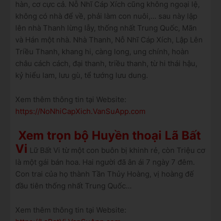
hàn, cơ cực cả. Nỗ Nhĩ Cáp Xích cũng không ngoại lệ,
không có nhà để về, phải làm con nuôi,... sau này lập
lên nhà Thanh lừng lẫy, thống nhất Trung Quốc, Mãn
và Hán một nhà. Nhà Thanh, Nỗ Nhĩ Cáp Xích, Lập Lên
Triều Thanh, khang hi, càng long, ung chính, hoàn
châu cách cách, đại thanh, triều thanh, từ hi thái hậu,
kỷ hiểu lam, lưu gù, tể tướng lưu dung.
Xem thêm thông tin tại Website:
https://NoNhiCapXich.VanSuApp.com
Xem trọn bộ Huyền thoại Lã Bất
Vi
Lữ Bất Vi từ một con buôn bị khinh rẻ, còn Triệu cơ
là một gái bán hoa. Hai người đã ân ái 7 ngày 7 đêm.
Con trai của họ thành Tần Thủy Hoàng, vị hoàng đế
đầu tiên thống nhất Trung Quốc...
Xem thêm thông tin tại Website: