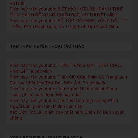
Vietsub
Phim hay trên youtube: BIỆT KÍCH MỸ LÍNH ĐÁNH THUÊ,
PHIM HÀNH ĐỘNG MỸ CHIẾU RẠP, HD THUYẾT MINH
Phim hay trên youtube: BỘ TỘC MOHAWK, VÙNG ĐẤT TỬ
THẦN, Phim Hành Động Võ Thuật Kinh Dị Thuyết Minh
TÀO THÁO, HUYỀN THOẠI TÀO THÁO
Phim hay trên youtube: TUẦN TRĂNG MẬT CHẾT CHÓC,
Phim Lẻ Thuyết Minh
Phim hay trên youtube: Thần Giữ Cửa, Phim Cổ Trang Lịch
Sử Hay Nhất Mọi Thời Đại ,Điện Ảnh Trung Quốc
Phim hay trên youtube: Tàu Ngầm Nhật và Lính Đánh
Thuê, phim hành động Mỹ hay nhất
Phim hay trên youtube: Cái Chết Của ông hoàng Phim
Người Lớn, phim tâm lý tình cản hay
Xác Ướp Trở Lại, phim hay nhất năm,Chân Tử Đan xuyên
không
YOGA BEAUTIFUL, BEAUTIFUL YOGA