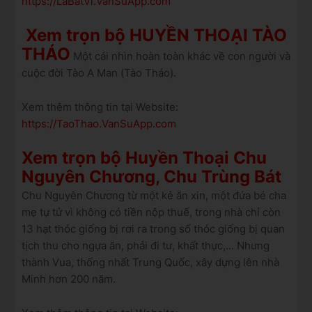
https://LaBatVi.VanSuApp.com
Xem trọn bộ HUYỀN THOẠI TÀO
THÁO
Một cái nhìn hoàn toàn khác về con người và
cuộc đời Tào A Man (Tào Tháo).
Xem thêm thông tin tại Website:
https://TaoThao.VanSuApp.com
Xem trọn bộ Huyền Thoại Chu
Nguyên Chương, Chu Trùng Bát
Chu Nguyên Chương từ một kẻ ăn xin, một đứa bé cha
mẹ tự tử vì không có tiền nộp thuế, trong nhà chỉ còn
13 hạt thóc giống bị rơi ra trong số thóc giống bị quan
tịch thu cho ngựa ăn, phải đi tư, khất thực,... Nhưng
thành Vua, thống nhất Trung Quốc, xây dựng lên nhà
Minh hơn 200 năm.