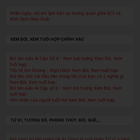
Nhân ngày chị em lạm bàn sự tương quan giữa 8/3 và
Kinh Dịch Gieo Quẻ:
XEM BÓI, XEM TUỔI HỢP CHÍNH XÁC
Bói tên kiểu Ai Cập Số 4 - Xem bói tướng Xem Bói, Xem
tuổi hợp:
Yếu tố Âm Dương - Ngũ Hành Xem Bói, Xem tuổi hợp:
Bói tên chữ cái đầu tiên trong tên của bạn có ý nghĩa gì
Xem Bói, Xem tuổi hợp:
Bói tên kiểu Ai Cập số 6 - Xem bói tướng Xem Bói, Xem
tuổi hợp:
Hôn nhân của người tuổi Hợi Xem Bói, Xem tuổi hợp:
TỬ VI, TƯỚNG SỐ, PHONG THỦY, BÓI, QUẺ,...
Nói năng từ tốn chậm rãi ấy chính là quý nhân Tử vi, tướng