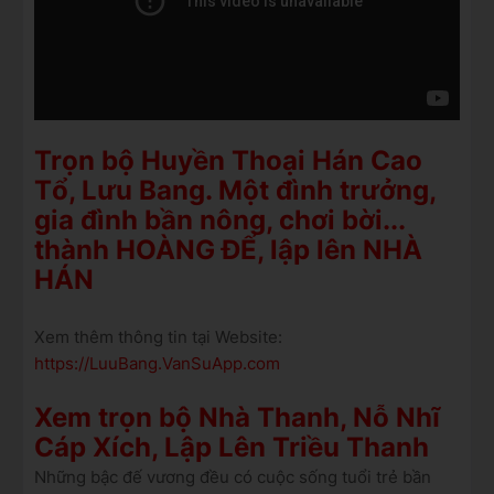
Trọn bộ Huyền Thoại Hán Cao
Tổ, Lưu Bang. Một đình trưởng,
gia đình bần nông, chơi bời...
thành HOÀNG ĐẾ, lập lên NHÀ
HÁN
Xem thêm thông tin tại Website:
https://LuuBang.VanSuApp.com
Xem trọn bộ Nhà Thanh, Nỗ Nhĩ
Cáp Xích, Lập Lên Triều Thanh
Những bậc đế vương đều có cuộc sống tuổi trẻ bần