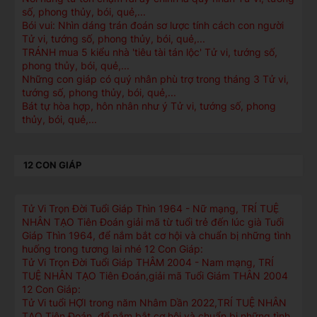
số, phong thủy, bói, quẻ,...
Bói vui: Nhìn dáng trán đoán sơ lược tính cách con người
Tử vi, tướng số, phong thủy, bói, quẻ,...
TRÁNH mua 5 kiểu nhà 'tiêu tài tán lộc' Tử vi, tướng số,
phong thủy, bói, quẻ,...
Những con giáp có quý nhân phù trợ trong tháng 3 Tử vi,
tướng số, phong thủy, bói, quẻ,...
Bát tự hòa hợp, hôn nhân như ý Tử vi, tướng số, phong
thủy, bói, quẻ,...
12 CON GIÁP
Tử Vi Trọn Đời Tuổi Giáp Thìn 1964 - Nữ mạng, TRÍ TUỆ
NHÂN TẠO Tiên Đoán giải mã từ tuổi trẻ đến lúc già Tuổi
Giáp Thìn 1964, để nắm bắt cơ hội và chuẩn bị những tình
huống trong tương lai nhé 12 Con Giáp:
Tử Vi Trọn Đời Tuổi Giáp THÂM 2004 - Nam mạng, TRÍ
TUỆ NHÂN TẠO Tiên Đoán,giải mã Tuổi Giám THÂN 2004
12 Con Giáp:
Tử Vi tuổi HỢI trong năm Nhâm Dần 2022,TRÍ TUỆ NHÂN
TẠO Tiên Đoán, để nắm bắt cơ hội và chuẩn bị những tình