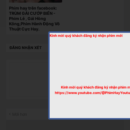
Phim hay trên facebook:
TRÙM GÁI CƯỚP BIỂN -
Phim Lẻ , Gái Hồng
Kông,Phim Hành Động Võ
Thuật Cực Hay.
Kính mời quý khách đăng ký nhận phim mới
ĐĂNG NHẬN XÉT
Kính mời quý khách đăng ký nhận phim 
https://www.youtube.com/@PhimHayYout
Mới hơn
Cũ hơn