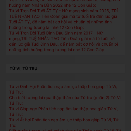
huống năm Nhâm Dần 2022 nhé 12 Con Giáp:
Tử Vi Trọn Đời Tuổi ẤT TỴ - Nữ mạng sinh năm 2025, TRÍ
TUỆ NHÂN TẠO Tiên Đoán giải mã từ tuổi trẻ đến lúc già
Tuổi ẤT TỴ, để nắm bắt cơ hội và chuẩn bị những tình
huống trong tương lai nhé 12 Con Giáp:
Tử Vi Trọn Đời Tuổi Đinh Dậu Sinh năm 2017 - Nữ
mạng,TRÍ TUỆ NHÂN TẠO Tiên Đoán giải mã từ tuổi trẻ
đến lúc già Tuổi Đinh Dậu, để nắm bắt cơ hội và chuẩn bị
những tình huống trong tương lai nhé 12 Con Giáp:
TỬ VI, TỨ TRỤ
Tử vi Đinh Hợi Phân tích nạp âm lục thập hoa giáp Tử Vi,
Tứ Trụ:
Cho biết tương lai qua thập thần của Tứ trụ (phần 2) Tử Vi,
Tứ Trụ:
Tử vi Giáp ngọ Phân tích nạp âm lục thập hoa giáp Tử Vi,
Tứ Trụ:
Tử vi Ất hợi Phân tích nạp âm lục thập hoa giáp Tử Vi, Tứ
Trụ:
Biết trước tương lai, số mệnh dựa vào Thập cách Tử Vi, Tứ