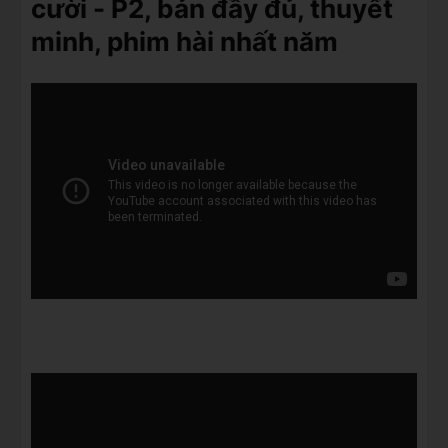
cười - P2, bản đầy đủ, thuyết
minh, phim hài nhất năm