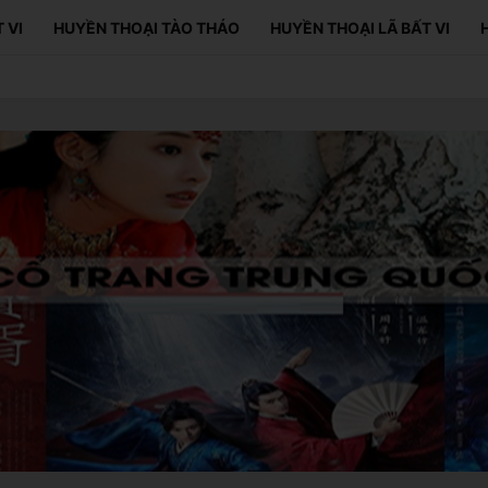
 VI
HUYỀN THOẠI TÀO THÁO
HUYỀN THOẠI LÃ BẤT VI