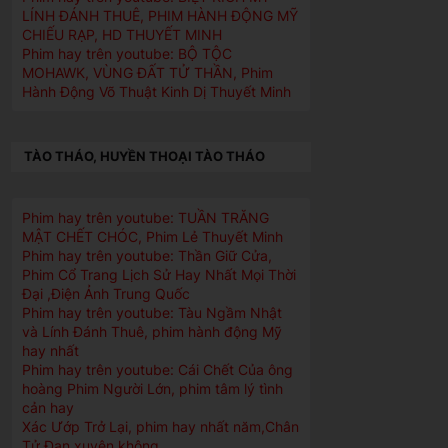
LÍNH ĐÁNH THUÊ, PHIM HÀNH ĐỘNG MỸ
CHIẾU RẠP, HD THUYẾT MINH
Phim hay trên youtube: BỘ TỘC
MOHAWK, VÙNG ĐẤT TỬ THẦN, Phim
Hành Động Võ Thuật Kinh Dị Thuyết Minh
TÀO THÁO, HUYỀN THOẠI TÀO THÁO
Phim hay trên youtube: TUẦN TRĂNG
MẬT CHẾT CHÓC, Phim Lẻ Thuyết Minh
Phim hay trên youtube: Thần Giữ Cửa,
Phim Cổ Trang Lịch Sử Hay Nhất Mọi Thời
Đại ,Điện Ảnh Trung Quốc
Phim hay trên youtube: Tàu Ngầm Nhật
và Lính Đánh Thuê, phim hành động Mỹ
hay nhất
Phim hay trên youtube: Cái Chết Của ông
hoàng Phim Người Lớn, phim tâm lý tình
cản hay
Xác Ướp Trở Lại, phim hay nhất năm,Chân
Tử Đan xuyên không