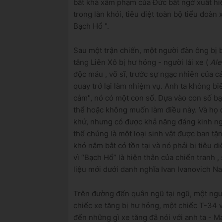
bất khả xâm phạm của Đức
bất ngờ xuất hi
trong làn khói, tiêu diệt toàn bộ tiểu đoàn
Bạch Hổ
".
Sau một trận chiến, một người đàn ông bị
tăng Liên Xô
bị hư hỏng - người lái xe (
Ale
độc máu
, võ sĩ, trước sự ngạc nhiên của 
quay trở lại làm nhiệm vụ.
Anh ta không bi
cảm", nó có một con số. Dựa vào con số bạ
thể hoặc không muốn làm điều này. Và họ
khứ, nhưng có được khả năng đáng kinh ng
thể chúng là một loại sinh vật được ban tặ
khó nắm bắt có tồn tại và nó phải bị tiêu di
vì “Bạch Hổ” là
hiện thân của chiến tranh
,
liệu mới dưới danh nghĩa Ivan Ivanovich 
Trên đường đến quân ngũ tại ngũ, một người
chiếc xe tăng bị hư hỏng, một chiếc T-34 
đến những gì xe tăng đã nói với anh ta - M