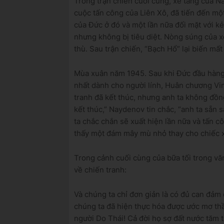
Trong trận chiến cuối cùng, xe tăng của N
cuộc tấn công của Liên Xô, đã tiến đến một
của Đức ở đó và một lần nữa đối mặt với k
nhưng không bị tiêu diệt.
Nòng súng của xe
thù.
Sau trận chiến, “Bạch Hổ” lại biến mất
Mùa xuân năm 1945.
Sau khi
Đức đầu hàn
nhất dành cho người lính, Huân chương Vin
tranh đã kết thúc, nhưng anh ta không đồn
kết thúc,” Naydenov tin chắc, “anh ta sẵn
ta chắc chắn sẽ xuất hiện lần nữa và tấn c
thấy một đám mây mù nhỏ thay cho chiếc x
Trong cảnh cuối cùng của bữa tối trong vă
về chiến tranh:
Và chúng ta chỉ đơn giản là có đủ can đảm
chúng ta đã hiện thực hóa được ước mơ t
người Do Thái!
Cả đời họ sợ đất nước tăm t