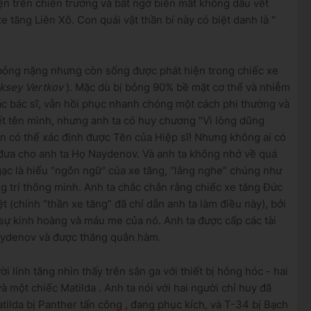
ện trên chiến trường và bất ngờ biến mất không dấu vết
 xe tăng Liên Xô.
Con quái vật thần bí này có biệt danh là "
 bỏng nặng nhưng còn sống được phát hiện trong
chiếc xe
ksey Vertkov
).
Mặc dù
bị bỏng
90% bề mặt cơ thể và
nhiễm
các bác sĩ, vẫn hồi phục nhanh chóng một cách phi thường và
ết tên mình, nhưng anh ta có huy chương "Vì lòng dũng
n có thể xác định được Tên của Hiệp sĩ! Nhưng không ai có
 đưa cho anh ta Họ Naydenov.
Và anh ta không nhớ về quá
ạc là hiểu “ngôn ngữ” của xe tăng, “lắng nghe” chúng như
ng trí thông minh.
Anh ta chắc chắn rằng chiếc xe tăng Đức
ệt (chính “thần xe tăng” đã chỉ dẫn anh ta làm điều này), bởi
 sự kinh hoàng và máu me của nó.
Anh ta được cấp các tài
Naydenov và được thăng quân hàm.
 lính tăng nhìn thấy trên sân ga với thiết bị hỏng hóc - hai
và
một chiếc Matilda
.
Anh ta nói với hai người chỉ huy đã
atilda bị Panther tấn công
,
đang phục kích, và T-34 bị Bạch