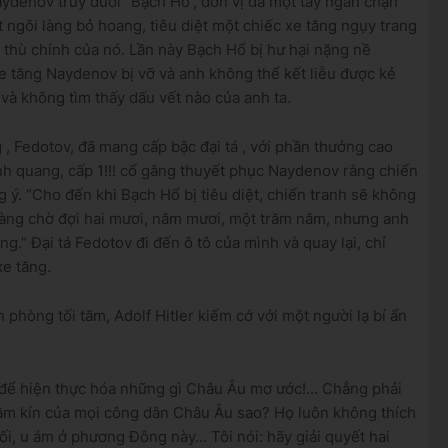
aydenov truy đuổi “Bạch Hổ”, đơn vị đã một tay ngăn chặn
 ngôi làng bỏ hoang, tiêu diệt một chiếc xe tăng ngụy trang
ẻ thù chính của nó.
Lần này Bạch Hổ bị hư hại nặng nề
 tăng Naydenov bị vỡ và anh không thể kết liễu được kẻ
 và không tìm thấy dấu vết nào của anh ta.
g
, Fedotov, đã mang cấp bậc
đại tá
, với phần thưởng cao
h quang, cấp 1!!!
cố gắng thuyết phục Naydenov rằng chiến
g ý.
“Cho đến khi Bạch Hổ bị tiêu diệt, chiến tranh sẽ không
 sàng chờ đợi hai mươi, năm mươi, một trăm năm, nhưng anh
ông.”
Đại tá Fedotov đi đến ô tô của mình và quay lại, chỉ
e tăng.
n phòng tối tăm,
Adolf Hitler
kiếm cớ với một người lạ bí ẩn
 để hiện thực hóa những gì Châu Âu mơ ước!... Chẳng phải
hầm kín của mọi công dân Châu Âu sao?
Họ luôn không thích
ối, u ám ở phương Đông này... Tôi nói: hãy giải quyết hai