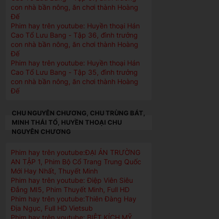
con nhà bần nông, ăn chơi thành Hoàng
Đế
Phim hay trên youtube: Huyền thoại Hán
Cao Tổ Lưu Bang - Tập 36, đình trưởng
con nhà bần nông, ăn chơi thành Hoàng
Đế
Phim hay trên youtube: Huyền thoại Hán
Cao Tổ Lưu Bang - Tập 35, đình trưởng
con nhà bần nông, ăn chơi thành Hoàng
Đế
CHU NGUYÊN CHƯƠNG, CHU TRÙNG BÁT,
MINH THÁI TỔ, HUYỀN THOẠI CHU
NGUYÊN CHƯƠNG
Phim hay trên youtube:ĐẠI ÁN TRƯỜNG
AN TẬP 1, Phim Bộ Cổ Trang Trung Quốc
Mới Hay Nhất, Thuyết Minh
Phim hay trên youtube: Điệp Viên Siêu
Đẳng MI5, Phim Thuyết Minh, Full HD
Phim hay trên youtube:Thiên Đàng Hay
Địa Ngục, Full HD Vietsub
Phim hay trên youtube: BIỆT KÍCH MỸ