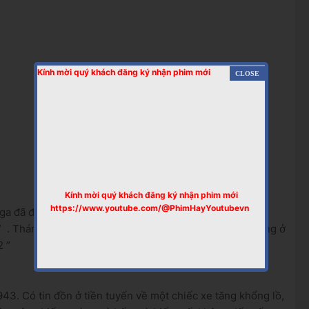
Kính mời quý khách đăng ký nhận phim mới
Kính mời quý khách đăng ký nhận phim mới
https://www.youtube.com/@PhimHayYoutubevn
Nga đã đề cử bộ phim “Bạch Hổ” cho đề cử Oscar
ở
hạng
”
.
Tháng 1 năm 2013, phim nhận được giải
Đại bàng vàng
ở
2
”
943.
Có tin đồn ở tiền tuyến về một
chiếc xe tăng khổng lồ,