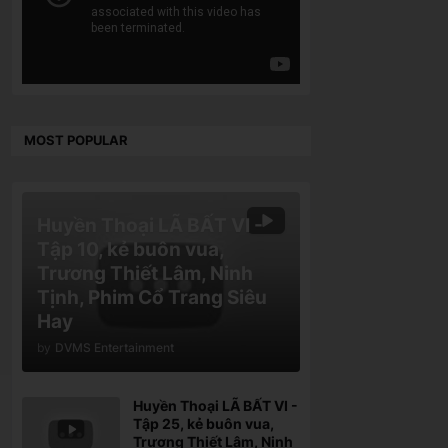
MOST POPULAR
Huyền Thoại LÃ BẤT VI -
Tập 10, kẻ buôn vua,
Trương Thiết Lâm, Ninh
Tịnh, Phim Cổ Trang Siêu
Hay
by
DVMS Entertainment
Huyền Thoại LÃ BẤT VI -
Tập 25, kẻ buôn vua,
Trương Thiết Lâm, Ninh