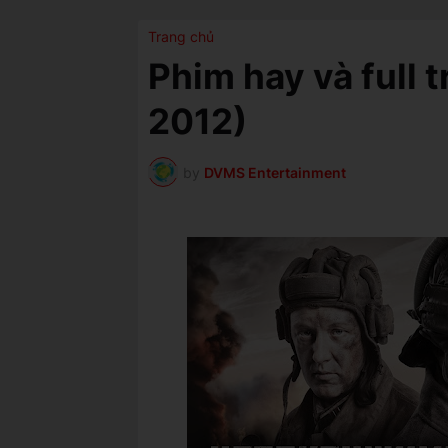
Trang chủ
Phim hay và full 
2012)
by
DVMS Entertainment