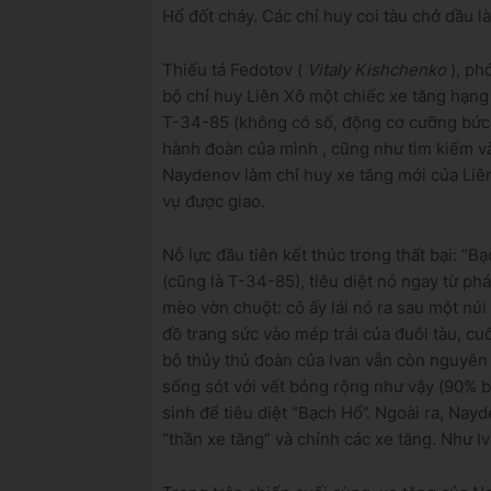
Hổ đốt cháy.
Các chỉ huy coi tàu chở dầu là
Thiếu tá Fedotov (
Vitaly Kishchenko
), ph
bộ chỉ huy Liên Xô
một chiếc xe tăng hạng 
T-34-85
(không có số, động cơ cưỡng bức, 
hành đoàn
của mình , cũng như tìm kiếm và
Naydenov làm chỉ huy xe tăng mới của Liên
vụ được giao.
Nỗ lực đầu tiên kết thúc trong thất bại: “B
(cũng là T-34-85), tiêu diệt nó ngay từ ph
mèo vờn chuột: cô ấy lái nó ra sau một núi 
đồ trang sức vào mép trái của đuôi tàu, cu
bộ thủy thủ đoàn của Ivan vẫn còn nguyên
sống sót với vết bỏng rộng như vậy (90% b
sinh để tiêu diệt “Bạch Hổ”.
Ngoài ra, Nayd
“thần xe tăng” và chính các xe tăng.
Như Iv