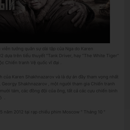
 viễn tưởng
quân sự
dài tập
của Nga do
Karen
2 dựa trên tiểu thuyết
“Tank Driver, hay “The White Tiger”
ộc Chiến tranh Vệ quốc vĩ đại
.
nh của Karen Shakhnazarov và là dự án đầy tham vọng nhất
,
Georgy Shakhnazarov
,
một người tham gia Chiến tranh
i mười tám, các đồng đội của ông, tất cả các cựu chiến binh
đó
.
g 5 năm 2012 tại rạp chiếu phim Moscow "
Tháng 10
"