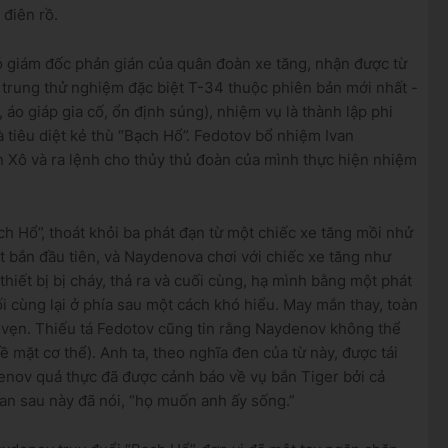
 điên rồ.
ó giám đốc phản gián của quân đoàn xe tăng, nhận được từ
trung thử nghiệm đặc biệt T-34 thuộc phiên bản mới nhất -
áo giáp gia cố, ổn định súng), nhiệm vụ là thành lập phi
 tiêu diệt kẻ thù “Bạch Hổ”.
Fedotov bổ nhiệm Ivan
 Xô và ra lệnh cho thủy thủ đoàn của mình thực hiện nhiệm
ạch Hổ”, thoát khỏi ba phát đạn từ một chiếc xe tăng mồi nhử
át bắn đầu tiên, và Naydenova chơi với chiếc xe tăng như
thiết bị bị cháy, thả ra và cuối cùng, hạ mình bằng một phát
ối cùng lại ở phía sau một cách khó hiểu.
May mắn thay, toàn
 vẹn.
Thiếu tá Fedotov cũng tin rằng Naydenov không thể
ề mặt cơ thể).
Anh ta, theo nghĩa đen của từ này, được tái
enov quả thực đã được cảnh báo về vụ bắn Tiger bởi cả
an sau này đã nói, “họ muốn anh ấy sống.”