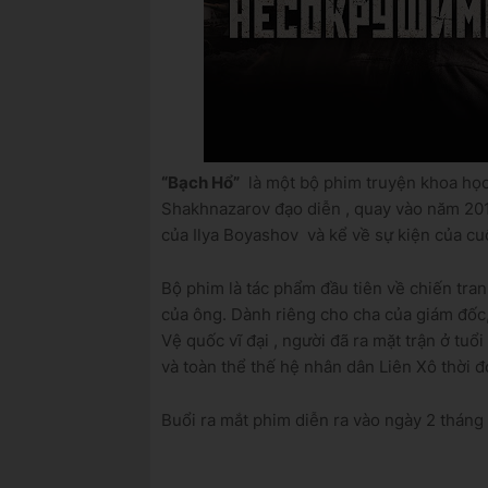
“Bạch Hổ”
là
một
bộ phim truyện
khoa
học
Shakhnazarov
đạo diễn , quay vào năm 201
của
Ilya Boyashov
và kể về sự kiện của
cu
Bộ phim là tác phẩm đầu tiên về chiến tra
của ông
.
Dành riêng cho cha của giám đốc
Vệ quốc vĩ đại
, người đã ra mặt trận ở tuổ
và toàn thể thế hệ
nhân dân Liên Xô
thời 
Buổi ra mắt phim diễn ra vào ngày 2 thán