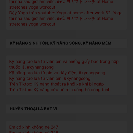
tại nhà sau giờ làm việc, 🏡😛 ヨガストレッチ at Home
stretches yoga workout
Dậy Yoga trên youtube: Yoga at home after work 52, Yoga
tại nhà sau giờ làm việc, 🏡😛 ヨガストレッチ at Home
stretches yoga workout
KỸ NĂNG SINH TỒN, KỸ NĂNG SỐNG, KỸ NĂNG MỀM
Kỹ năng tạo lửa từ viên pin và miếng giấy bạc trong hộp
thuốc lá, #kynangsong
Kỹ năng tạo lửa từ pin và dây điện, #kynangsong
Kỹ năng tạo lửa từ viên pin, #kynangsong
Trên Tiktox: Kỹ năng thoát ra khỏi xe khi bị ngập
Trên Tiktox: Kỹ năng cứu bé rơi xuống hố công trình
HUYỀN THOẠI LÃ BẤT VI
Em có xinh không nè 247
Em có xinh không nè 246