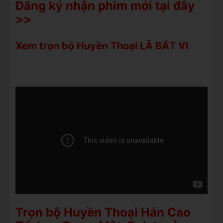
Đăng ký nhận phim mới tại đây
>>
Xem trọn bộ Huyền Thoại LÃ BẤT VI
Trọn bộ Huyền Thoại Hán Cao