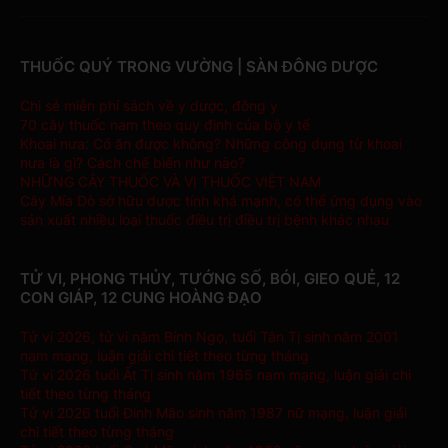
THUỐC QUÝ TRONG VƯỜNG | SÀN ĐÔNG DƯỢC
Chi sẻ miễn phí sách về y dược, đông y
70 cây thuốc nam theo quy định của bộ y tế
Khoai nưa: Có ăn được không? Những công dụng từ khoai
nưa là gì? Cách chế biến như nào?
NHỮNG CÂY THUỐC VÀ VỊ THUỐC VIỆT NAM
Cây Mía Dò sở hữu dược tính khá mạnh, có thể ứng dụng vào
sản xuất nhiều loại thuốc điều trị điều trị bệnh khác nhau
TỬ VI, PHONG THỦY, TƯỚNG SỐ, BÓI, GIEO QUẺ, 12
CON GIÁP, 12 CUNG HOÀNG ĐẠO
Tử vi 2026, tử vi năm Bính Ngọ, tuổi Tân Tị sinh năm 2001
nam mạng, luận giải chi tiết theo từng tháng
Tử vi 2026 tuổi Ất Tị sinh năm 1965 nam mạng, luận giải chi
tiết theo từng tháng
Tử vi 2026 tuổi Đinh Mão sinh năm 1987 nữ mạng, luận giải
chi tiết theo từng tháng