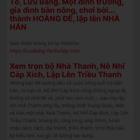
Tổ, Lưu Bang. Một đình trưởng,
gia đình bần nông, chơi bời...
thành HOÀNG ĐẾ, lập lên NHÀ
HÁN
Xem thêm thông tin tại Website:
https://LuuBang.VanSuApp.com
Xem trọn bộ Nhà Thanh, Nỗ Nhĩ
Cáp Xích, Lập Lên Triều Thanh
Những bậc đế vương đều có cuộc sống tuổi trẻ bần
hàn, cơ cực cả. Nỗ Nhĩ Cáp Xích cũng không ngoại lệ,
không có nhà để về, phải làm con nuôi,... sau này lập
lên nhà Thanh lừng lẫy, thống nhất Trung Quốc, Mãn
và Hán một nhà. Nhà Thanh, Nỗ Nhĩ Cáp Xích, Lập Lên
Triều Thanh, khang hi, càng long, ung chính, hoàn
châu cách cách, đại thanh, triều thanh, từ hi thái hậu,
kỷ hiểu lam, lưu gù, tể tướng lưu dung.