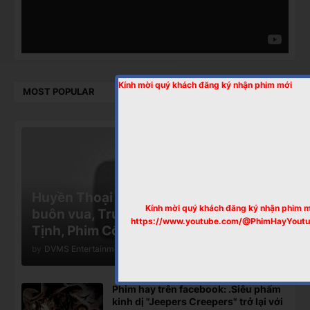
Kính mời quý khách đăng ký nhận phim mới
MOST POPULAR
Huyền Thoại LÃ BẤT VI - Tập 10, kẻ
Kính mời quý khách đăng ký nhận phim 
buôn vua, Trương Thiết Lâm, Ninh
https://www.youtube.com/@PhimHayYout
Tịnh, Phim Cổ Trang Siêu Hay
by
DVMS Entertainment
Phim hay trên facebook: .Siêu phẩm
kinh dị "Jeepers Creepers" trở lại với